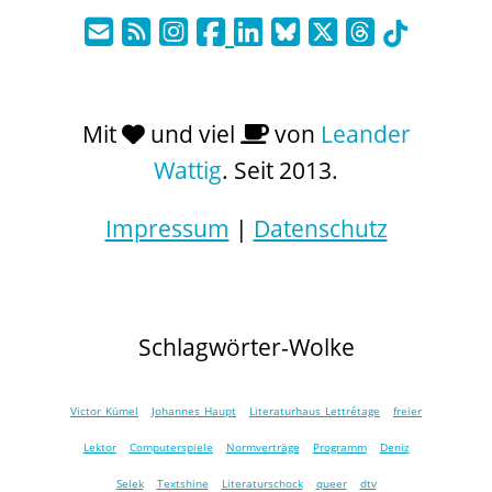
Mit
und viel
von
Leander
Wattig
. Seit 2013.
Impressum
|
Datenschutz
Schlagwörter-Wolke
Victor Kümel
Johannes Haupt
Literaturhaus Lettrétage
freier
Lektor
Computerspiele
Normverträge
Programm
Deniz
Selek
Textshine
Literaturschock
queer
dtv