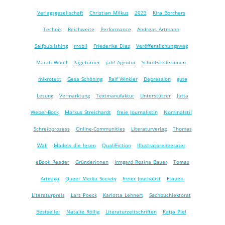
Verlagsgesellschaft
Christian Milkus
2023
Kira Borchers
Technik
Reichweite
Performance
Andreas Artmann
Selfpublishing
mobil
Friederike Diaz
Veröffentlichungsweg
Marah Woolf
Pageturner
jah! Agentur
Schriftstellerinnen
mikrotext
Gesa Schöning
Ralf Winkler
Depression
gute
Lesung
Vermarktung
Textmanufaktur
Unterstützer
Jutta
Weber-Bock
Markus Streichardt
freie Journalistin
Nominalstil
Schreibprozess
Online-Communities
Literaturverlag
Thomas
Wall
Mädels die lesen
QualiFiction
Illustratorenberater
eBook Reader
Gründerinnen
Irmgard Rosina Bauer
Tomas
Arteaga
Queer Media Society
freier Journalist
Frauen-
Literaturpreis
Lars Poeck
Karlotta Lehnert
Sachbuchlektorat
Bestseller
Natalie Röllig
Literaturzeitschriften
Katja Piel