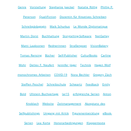
Genre
Vorstellung
Stephanie Jaeckel
Natalie Röllig
Phillip P.
Peterson
QualiFiction
Dozentin für Kreatives Schreiben
Schreibpädagogin
Maik Schurkus
Le Monde Diplomatique
Martin Dorst
Buchhaltung
Storytelling-Software
NetGalley
Matti Laaksonen
Rednerinnen
Straßenpoet
VisionBakery
Tomas Rensing
Bücher
Self-Publisher
CulturBooks
Carline
Mohr
Detlev F. Neufert
Jennifer Jäger
Technik
Hagen Wolf
monochromes Arbeiten
COVID-19
Nora Bechler
Gregory Zäch
Steffen Peschel
Schreibschule
Schwartz
Feedback
Emily
Bold
Ullstein Buchverlage
lar15
erfolgreiche Serien
Anton
Knoblach
Website
Zeitmanagement
Akzeptanz des
Selfpublishings
Umgang mit Kritik
Figurenentwicklung
eBook-
Serien
Lea Korte
Honorarbedingungen
Klappentexte