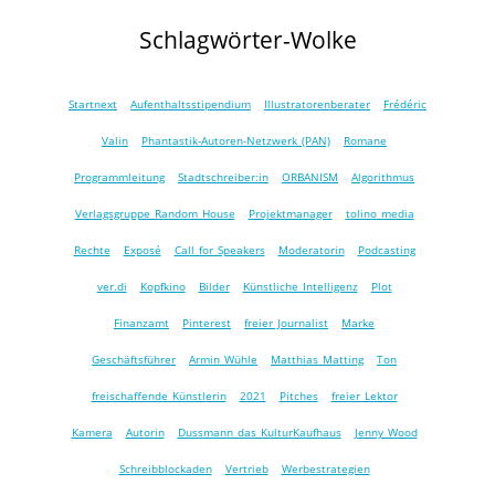
Schlagwörter-Wolke
Startnext
Aufenthaltsstipendium
Illustratorenberater
Frédéric
Valin
Phantastik-Autoren-Netzwerk (PAN)
Romane
Programmleitung
Stadtschreiber:in
ORBANISM
Algorithmus
Verlagsgruppe Random House
Projektmanager
tolino media
Rechte
Exposé
Call for Speakers
Moderatorin
Podcasting
ver.di
Kopfkino
Bilder
Künstliche Intelligenz
Plot
Finanzamt
Pinterest
freier Journalist
Marke
Geschäftsführer
Armin Wühle
Matthias Matting
Ton
freischaffende Künstlerin
2021
Pitches
freier Lektor
Kamera
Autorin
Dussmann das KulturKaufhaus
Jenny Wood
Schreibblockaden
Vertrieb
Werbestrategien