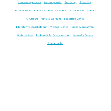
Literaturagenturen
Autorenporträt
Buchblogs
Streaming
Nadine Kube
Feedback
Florian Valerius
Karin Seven
Isabella
A. Caldart
Natalia Werdung
Sebastian Christ
Literaturwissenschaftlerin
Victoria Linnea
Diana Mazmanyan
Weiterbildung
freiberufliche Schauspielerin
Journalist*innen
Urheberrecht