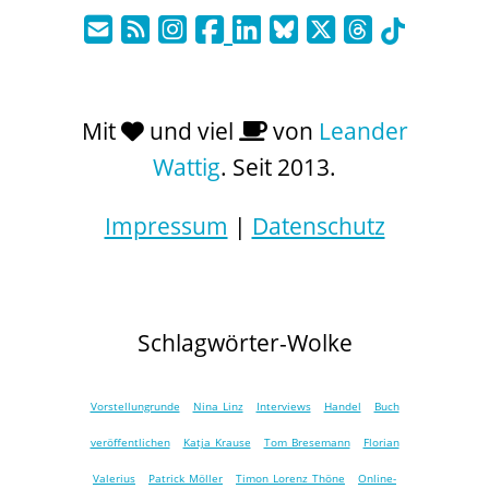
Mit
und viel
von
Leander
Wattig
. Seit 2013.
Impressum
|
Datenschutz
Schlagwörter-Wolke
Vorstellungrunde
Nina Linz
Interviews
Handel
Buch
veröffentlichen
Katja Krause
Tom Bresemann
Florian
Valerius
Patrick Möller
Timon Lorenz Thöne
Online-