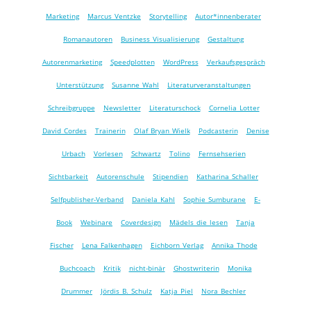
Marketing
Marcus Ventzke
Storytelling
Autor*innenberater
Romanautoren
Business Visualisierung
Gestaltung
Autorenmarketing
Speedplotten
WordPress
Verkaufsgespräch
Unterstützung
Susanne Wahl
Literaturveranstaltungen
Schreibgruppe
Newsletter
Literaturschock
Cornelia Lotter
David Cordes
Trainerin
Olaf Bryan Wielk
Podcasterin
Denise
Urbach
Vorlesen
Schwartz
Tolino
Fernsehserien
Sichtbarkeit
Autorenschule
Stipendien
Katharina Schaller
Selfpublisher-Verband
Daniela Kahl
Sophie Sumburane
E-
Book
Webinare
Coverdesign
Mädels die lesen
Tanja
Fischer
Lena Falkenhagen
Eichborn Verlag
Annika Thode
Buchcoach
Kritik
nicht-binär
Ghostwriterin
Monika
Drummer
Jördis B. Schulz
Katja Piel
Nora Bechler