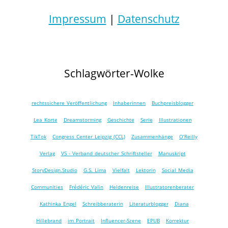
Impressum
|
Datenschutz
Schlagwörter-Wolke
rechtssichere Veröffentlichung
Inhaberinnen
Buchpreisblogger
Lea Korte
Dreamstorming
Geschichte
Serie
Illustrationen
TikTok
Congress Center Leipzig (CCL)
Zusammenhänge
O’Reilly
Verlag
VS - Verband deutscher Schriftsteller
Manuskript
StoryDesign.Studio
G.S. Lima
Vielfalt
Lektorin
Social Media
Communities
Frédéric Valin
Heldenreise
Illustratorenberater
Kathinka Engel
Schreibberaterin
Literaturblogger
Diana
Hillebrand
im Portrait
Influencer-Szene
EPUB
Korrektur