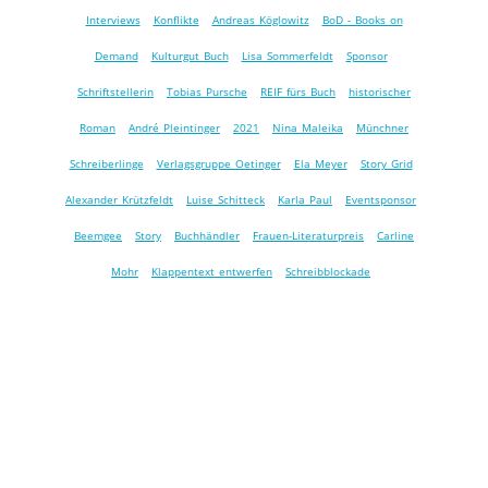
Interviews
Konflikte
Andreas Köglowitz
BoD - Books on
Demand
Kulturgut Buch
Lisa Sommerfeldt
Sponsor
Schriftstellerin
Tobias Pursche
REIF fürs Buch
historischer
Roman
André Pleintinger
2021
Nina Maleika
Münchner
Schreiberlinge
Verlagsgruppe Oetinger
Ela Meyer
Story Grid
Alexander Krützfeldt
Luise Schitteck
Karla Paul
Eventsponsor
Beemgee
Story
Buchhändler
Frauen-Literaturpreis
Carline
Mohr
Klappentext entwerfen
Schreibblockade