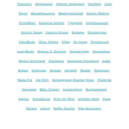
Finanzamt
Verlagsautor
Johanna Hegermann
ClaraPark
Lotte
Römer
Bestsellerautorin
Medienlandschaft
Kathrin Weßling
Schreibfluss
Katharina Schaller
Typografie
Unterbewusstes
Uschtrin Verlag
Caterina Kirsten
Strategie
Gründerinnen
CulturBooks
Oliver Schütte
Erfolg
dtv Verlag
Schreibcoach
LovelyBooks
Andreas H. Drescher
Normverträge
Autorenfotos
Markus Streichardt
Charaktere
depressive Erkrankung
Isabel
Bogdan
Zielgruppe
Gründer
komplett
Medien
Referenten
Maike Frie
Ute Nöth
Verlagsgruppe Droemer Knaur
Friederike
Kenneweg
Babsi Schwarz
Literaturblogs
Buchmarketing-
Agentur
Schreibkurse
Krimi mit Mimi
originäre Ideen
Diego
Marano
Leipzig
Steffen Peschel
Elke Heinemann