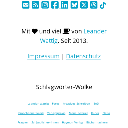
Mit
und viel
von
Leander
Wattig
. Seit 2013.
Impressum
|
Datenschutz
Schlagwörter-Wolke
Leander Wattig
Fotos
kreatives Schreiben
BoD
Branchennetzwerk
Verlagspraxis
Mona Gabriel
Bilder
Nello
Fragner
Selfpublisher*innen
Haymon Verlag
Büchermacherei