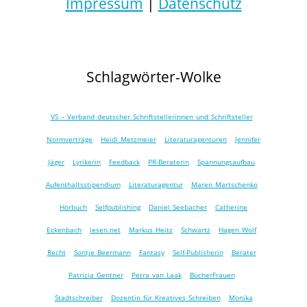
Impressum
|
Datenschutz
Schlagwörter-Wolke
VS – Verband deutscher Schriftstellerinnen und Schriftsteller
Normverträge
Heidi Metzmeier
Literaturagenturen
Jennifer
Jäger
Lyrikerin
Feedback
PR-Beraterin
Spannungsaufbau
Aufenthaltsstipendium
Literaturagentur
Maren Martschenko
Hörbuch
Selfpublishing
Daniel Seebacher
Catherine
Eckenbach
lesen.net
Markus Heitz
Schwartz
Hagen Wolf
Recht
Sontje Beermann
Fantasy
Self-Publisherin
Berater
Patricia Gentner
Petra van Laak
BücherFrauen
Stadtschreiber
Dozentin für Kreatives Schreiben
Monika