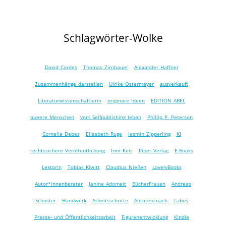
Schlagwörter-Wolke
David Cordes
Thomas Zirnbauer
Alexander Haffner
Zusammenhänge darstellen
Ulrike Ostermeyer
ausverkauft
Literaturwissenschaftlerin
originäre Ideen
EDITION ABEL
queere Menschen
vom Selfpublishing leben
Phillip P. Peterson
Cornelia Debes
Elisabeth Ruge
Jasmin Zipperling
KI
rechtssichere Veröffentlichung
Irmi Keis
Piper Verlag
E-Books
Lektorin
Tobias Kiwitt
Claudius Nießen
LovelyBooks
Autor*innenberater
Janine Adomeit
BücherFrauen
Andreas
Schuster
Handwerk
Arbeitsschritte
Autorencoach
Tabus
Presse- und Öffentlichkeitsarbeit
Figurenentwicklung
Kindle