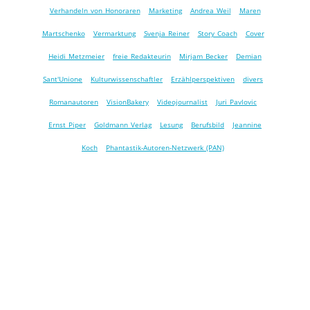
Verhandeln von Honoraren
Marketing
Andrea Weil
Maren
Martschenko
Vermarktung
Svenja Reiner
Story Coach
Cover
Heidi Metzmeier
freie Redakteurin
Mirjam Becker
Demian
Sant'Unione
Kulturwissenschaftler
Erzählperspektiven
divers
Romanautoren
VisionBakery
Videojournalist
Juri Pavlovic
Ernst Piper
Goldmann Verlag
Lesung
Berufsbild
Jeannine
Koch
Phantastik-Autoren-Netzwerk (PAN)