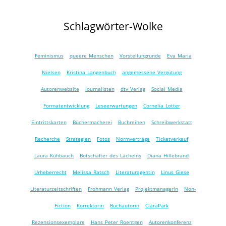
Schlagwörter-Wolke
Feminismus
queere Menschen
Vorstellungrunde
Eva Maria
Nielsen
Kristina Langenbuch
angemessene Vergütung
Autorenwebsite
Journalisten
dtv Verlag
Social Media
Formatentwicklung
Leseerwartungen
Cornelia Lotter
Eintrittskarten
Büchermacherei
Buchreihen
Schreibwerkstatt
Recherche
Strategien
Fotos
Normverträge
Ticketverkauf
Laura Kühbauch
Botschafter des Lächelns
Diana Hillebrand
Urheberrecht
Melissa Ratsch
Literaturagentin
Linus Giese
Literaturzeitschriften
Frohmann Verlag
Projektmanagerin
Non-
Fiction
Korrektorin
Buchautorin
ClaraPark
Rezensionsexemplare
Hans Peter Roentgen
Autorenkonferenz