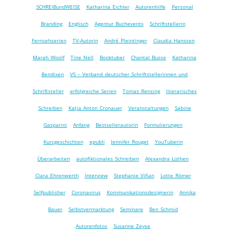
SCHREIBundWEISE
Katharina Eichler
Autorenhilfe
Personal
Branding
Englisch
Agentur Buchevents
Schriftstellerin
Fernsehserien
TV-Autorin
André Pleintinger
Claudia Hanssen
Marah Woolf
Tine Nell
Booktuber
Chantal Busse
Katharina
Bendixen
VS – Verband deutscher Schriftstellerinnen und
Schriftsteller
erfolgreiche Serien
Tomas Rensing
literarisches
Schreiben
Katja Anton Cronauer
Veranstaltungen
Sabine
Gasparini
Anfang
Bestsellerautorin
Formulierungen
Kurzgeschichten
epubli
Jennifer Rouget
YouTuberin
Überarbeiten
autofiktionales Schreiben
Alexandra Lüthen
Clara Ehrenwerth
Interview
Stephanie Vifian
Lotte Römer
Selfpublisher
Coronavirus
Kommunikationsdesignerin
Annika
Bauer
Selbstvermarktung
Seminare
Ben Schmid
Autorenfotos
Susanne Zeyse