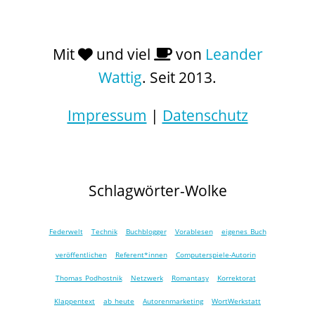
Mit
und viel
von
Leander
Wattig
. Seit 2013.
Impressum
|
Datenschutz
Schlagwörter-Wolke
Federwelt
Technik
Buchblogger
Vorablesen
eigenes Buch
veröffentlichen
Referent*innen
Computerspiele-Autorin
Thomas Podhostnik
Netzwerk
Romantasy
Korrektorat
Klappentext
ab heute
Autorenmarketing
WortWerkstatt