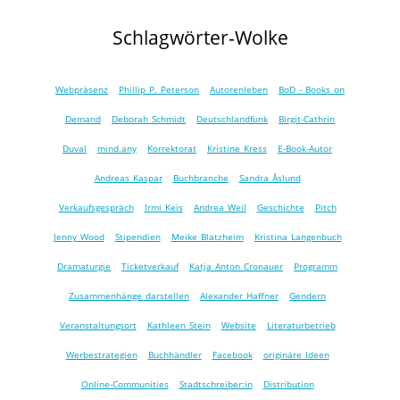
Schlagwörter-Wolke
Webpräsenz
Phillip P. Peterson
Autorenleben
BoD - Books on
Demand
Deborah Schmidt
Deutschlandfunk
Birgit-Cathrin
Duval
mind.any
Korrektorat
Kristine Kress
E-Book-Autor
Andreas Kaspar
Buchbranche
Sandra Åslund
Verkaufsgespräch
Irmi Keis
Andrea Weil
Geschichte
Pitch
Jenny Wood
Stipendien
Meike Blatzheim
Kristina Langenbuch
Dramaturgie
Ticketverkauf
Katja Anton Cronauer
Programm
Zusammenhänge darstellen
Alexander Haffner
Gendern
Veranstaltungsort
Kathleen Stein
Website
Literaturbetrieb
Werbestrategien
Buchhändler
Facebook
originäre Ideen
Online-Communities
Stadtschreiber:in
Distribution