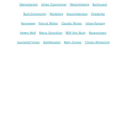
Überarbeiten
Ulrike Ostermeyer
Weiterbildung
Buchcoach
Buch-Community
Workshop
Autorenberater
Friederike
Kenneweg
Patrick Möller
Claudia Winter
Urban-Fantasy
Hagen Wolf
Maria Schucklies
REIF fürs Buch
Rezensionen
Journalist*innen
Stehlblueten
Mary Cronos
Tilman Winterling