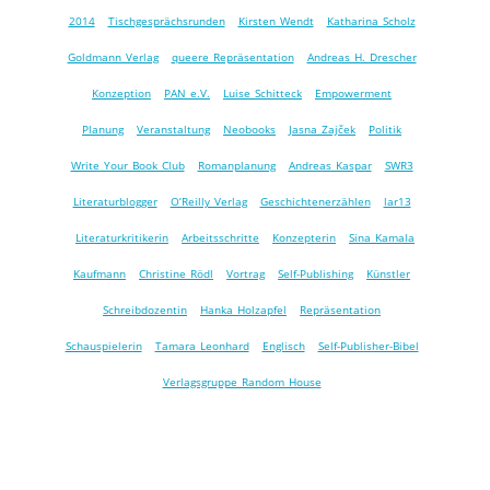
2014
Tischgesprächsrunden
Kirsten Wendt
Katharina Scholz
Goldmann Verlag
queere Repräsentation
Andreas H. Drescher
Konzeption
PAN e.V.
Luise Schitteck
Empowerment
Planung
Veranstaltung
Neobooks
Jasna Zajček
Politik
Write Your Book Club
Romanplanung
Andreas Kaspar
SWR3
Literaturblogger
O’Reilly Verlag
Geschichtenerzählen
lar13
Literaturkritikerin
Arbeitsschritte
Konzepterin
Sina Kamala
Kaufmann
Christine Rödl
Vortrag
Self-Publishing
Künstler
Schreibdozentin
Hanka Holzapfel
Repräsentation
Schauspielerin
Tamara Leonhard
Englisch
Self-Publisher-Bibel
Verlagsgruppe Random House