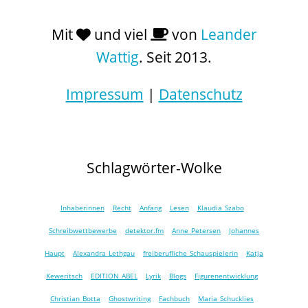
Mit
und viel
von
Leander
Wattig
. Seit 2013.
Impressum
|
Datenschutz
Schlagwörter-Wolke
Inhaberinnen
Recht
Anfang
Lesen
Klaudia Szabo
Schreibwettbewerbe
detektor.fm
Anne Petersen
Johannes
Haupt
Alexandra Lethgau
freiberufliche Schauspielerin
Katja
Keweritsch
EDITION ABEL
Lyrik
Blogs
Figurenentwicklung
Christian Botta
Ghostwriting
Fachbuch
Maria Schucklies