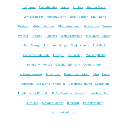
Gasparini
Dienstleister
Lektor
Pitches
Klaudia Szabo
Writers Room
Romanautorin
Sarah Berger
taz
Dana
Graham
Miriam Semrau
Elke Heinemann
Motivation
Teresa
Werner
Dialoge
Porträts
Vertriebskanäle
Marianna Hillmer
Nina George
Zusammenhänge
Sonja Knecht
Zoë Beck
Bundesvorsitzende
Fotograf
dtv Verlag
Maskenpflicht
mind.any
Verlag
Geschäftsführerin
Daniela Kahl
Publikumsverlag
Antagonist
Drauflosschreiben
Film
Guido
Ullmann
Eva-Maria Fahmüller
Veröffentlichung
Sebastian
Posth
Nina Bilinszki
BoD - Books on Demand
Kathleen Stein
Buchidee
Stefanie Jacobs
Buchsatz
Patrick Möller
Autorenkonferenz