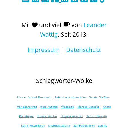
Mit
und viel
von
Leander
Wattig
. Seit 2013.
Impressum
|
Datenschutz
Schlagwörter-Wolke
Master School Drehbuch
Aufenthaltsstipendium
Saskia Dreßler
Verlagsvertrag
freie Autorin
Webseite
Marcus Ventzke
André
Pleintinger
Nikola Richter
Unterbewusstes
Kathrin Ruestig
Katja Keweritsch
Chefredakteurin
Self-Publisherin
Sabine