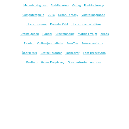
Melanie Vogltanz
Stehlblueten
Verlag
Positionierung
Computerspiele
2014
Urban-Fantasy
Vorstellungrunde
Literaturszene
Daniela Kahl
Literaturzeitschriften
DramaQueen
Handel
Crowdfunding
Mathias Voigt
eBook
Reader
Online-Journalistin
BookTok
Autorenwebsite
Übersetzer
Bestsellerautor
Buchcover
Tom Bresemann
Englisch
Helen Daughtrey
Ghostwriterin
Autoren