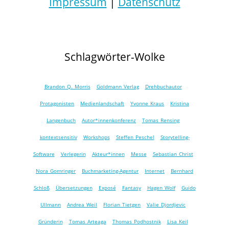
Impressum
|
Datenschutz
Schlagwörter-Wolke
Brandon Q. Morris
Goldmann Verlag
Drehbuchautor
Protagonisten
Medienlandschaft
Yvonne Kraus
Kristina
Langenbuch
Autor*innenkonferenz
Tomas Rensing
kontextsensitiv
Workshops
Steffen Peschel
Storytelling-
Software
Verlegerin
Akteur*innen
Messe
Sebastian Christ
Nora Gomringer
Buchmarketing-Agentur
Internet
Bernhard
Schloß
Übersetzungen
Exposé
Fantasy
Hagen Wolf
Guido
Ullmann
Andrea Weil
Florian Tietgen
Valie Djordjevic
Gründerin
Tomas Arteaga
Thomas Podhostnik
Lisa Keil