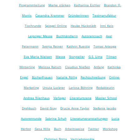
Programmleitung
Marke stärken
Katharina Eichler
Brandon Q.
Morris
Casandra Krammer
Gründerinnen
Textmanufaktur
Tischrunde
Spiegel Online
Hauke Hückstädt
Irmi Keis
Leipziger Messe
Buchhändlerin
Autorencoach
Axel
Petermann
Svenja Reiner
Kathrin Ruestig
Tomas Arteaga
Eva Maria Nielsen
Messe
Storyteller
G.S. Lima
Tilman
Winterling
Melissa Ratsch
Claudius Nießen
Anfang
Kathinka
Engel
BücherFrauen
Natalie Röllig
Rechtschreibung
Online-
Marketing
Ursula Luckner
Larissa Böhning
Redakteurin
Andrea Nienhaus
Verleger
Literaturszene
Master School
Drehbuch
David Gray
Drucie Anne Taylor
Stefanie Jacobs
Autorenrunde
Sabrina Schuh
Literaturveranstaltungen
Lucia
Herbst
Gesa Hille
Buch
Arbeitsweise
Twitter
Workshop
Christian Botta
Vertriebskanäle