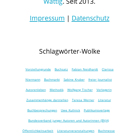
Wattig
. Seit 2013.
Impressum
|
Datenschutz
Schlagwörter-Wolke
Vorstellungrunde
Buchsatz
Fabian Neidhardt
Clarissa
Niermann
Buchmarkt
Sabine Kruber
freier Journalist
Autorenleben
Methodik
Wolfgang Tischer
Verlegerin
Zusammenhänge darstellen
Teresa Werner
Literatur
Buchbesprechungen
Uwe Kullnick
Publikumsverlage
Bundesverband junger Autoren und Autorinnen (BVjA)
Öffentlichkeitsarbeit
Literaturveranstaltungen
Buchmesse