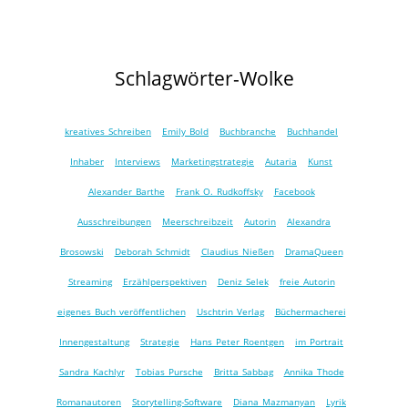
Schlagwörter-Wolke
kreatives Schreiben
Emily Bold
Buchbranche
Buchhandel
Inhaber
Interviews
Marketingstrategie
Autaria
Kunst
Alexander Barthe
Frank O. Rudkoffsky
Facebook
Ausschreibungen
Meerschreibzeit
Autorin
Alexandra
Brosowski
Deborah Schmidt
Claudius Nießen
DramaQueen
Streaming
Erzählperspektiven
Deniz Selek
freie Autorin
eigenes Buch veröffentlichen
Uschtrin Verlag
Büchermacherei
Innengestaltung
Strategie
Hans Peter Roentgen
im Portrait
Sandra Kachlyr
Tobias Pursche
Britta Sabbag
Annika Thode
Romanautoren
Storytelling-Software
Diana Mazmanyan
Lyrik