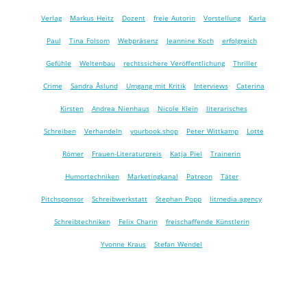
Verlag
Markus Heitz
Dozent
freie Autorin
Vorstellung
Karla
Paul
Tina Folsom
Webpräsenz
Jeannine Koch
erfolgreich
Gefühle
Weltenbau
rechtssichere Veröffentlichung
Thriller
Crime
Sandra Åslund
Umgang mit Kritik
Interviews
Caterina
Kirsten
Andrea Nienhaus
Nicole Klein
literarisches
Schreiben
Verhandeln
yourbook.shop
Peter Wittkamp
Lotte
Römer
Frauen-Literaturpreis
Katja Piel
Trainerin
Humortechniken
Marketingkanal
Patreon
Täter
Pitchsponsor
Schreibwerkstatt
Stephan Popp
litmedia.agency
Schreibtechniken
Felix Charin
freischaffende Künstlerin
Yvonne Kraus
Stefan Wendel