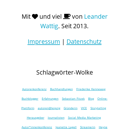
Mit
und viel
von
Leander
Wattig
. Seit 2013.
Impressum
|
Datenschutz
Schlagwörter-Wolke
Autorenkonferenz
Buchhandlungen
Friederike Kenneweg
Buchblogger
Erfahrungen
Sebastian Fitzek
Blog
Online-
Plattform
autoren@leipzig
Gründerin
VICE
Storytelling
Herausgeber
Journalisten
Social Media Marketing
Autor*innenkonferenz
Jeanette Lagall
Streamerin
Heyne