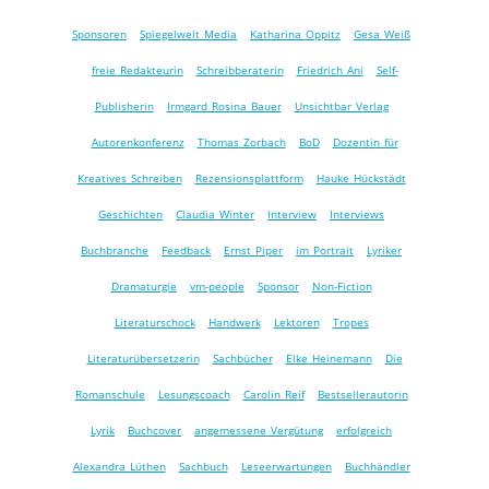
Sponsoren
Spiegelwelt Media
Katharina Oppitz
Gesa Weiß
freie Redakteurin
Schreibberaterin
Friedrich Ani
Self-
Publisherin
Irmgard Rosina Bauer
Unsichtbar Verlag
Autorenkonferenz
Thomas Zorbach
BoD
Dozentin für
Kreatives Schreiben
Rezensionsplattform
Hauke Hückstädt
Geschichten
Claudia Winter
Interview
Interviews
Buchbranche
Feedback
Ernst Piper
im Portrait
Lyriker
Dramaturgie
vm-people
Sponsor
Non-Fiction
Literaturschock
Handwerk
Lektoren
Tropes
Literaturübersetzerin
Sachbücher
Elke Heinemann
Die
Romanschule
Lesungscoach
Carolin Reif
Bestsellerautorin
Lyrik
Buchcover
angemessene Vergütung
erfolgreich
Alexandra Lüthen
Sachbuch
Leseerwartungen
Buchhändler