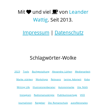
Mit
und viel
von
Leander
Wattig
. Seit 2013.
Impressum
|
Datenschutz
Schlagwörter-Wolke
2023
Tools
Buchgestaltung
Alexandra Lüthen
Medienarbeit
Marke stärken
Workshops
Relevanz
Janine Adomeit
Kobo
Writing Life
Illustratorenberater
Autorenmarke
Ute Nöth
Instagram
Radiomanuskripte
Publikumsverlage
VICE
Journalisten
Ratgeber
Die Romanschule
autofiktionales