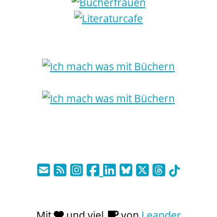
Mit
und viel
von
Leander