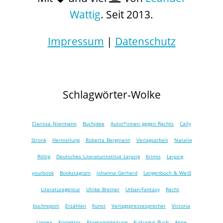
Wattig
. Seit 2013.
Impressum
|
Datenschutz
Schlagwörter-Wolke
Clarissa Niermann
Buchidee
Autor*innen gegen Rechts
Cally
Stronk
Herstellung
Roberta Bergmann
Verlagsarbeit
Natalie
Röllig
Deutsches Literaturinstitut Leipzig
Krimis
Leipzig
yourbook
Bookstagram
Johanna Gerhard
Langenbuch & Weiß
Literaturagentur
Ulrike Bremer
Urban-Fantasy
Recht
buchreport
Erzählen
Kunst
Verlagspressesprecher
Victoria
Linnea
Korrektor
Programmleitung
Kulturgut Buch
Anne