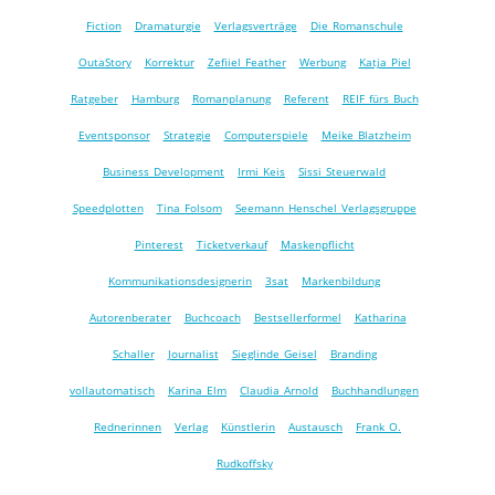
Fiction
Dramaturgie
Verlagsverträge
Die Romanschule
OutaStory
Korrektur
Zefiiel Feather
Werbung
Katja Piel
Ratgeber
Hamburg
Romanplanung
Referent
REIF fürs Buch
Eventsponsor
Strategie
Computerspiele
Meike Blatzheim
Business Development
Irmi Keis
Sissi Steuerwald
Speedplotten
Tina Folsom
Seemann Henschel Verlagsgruppe
Pinterest
Ticketverkauf
Maskenpflicht
Kommunikationsdesignerin
3sat
Markenbildung
Autorenberater
Buchcoach
Bestsellerformel
Katharina
Schaller
Journalist
Sieglinde Geisel
Branding
vollautomatisch
Karina Elm
Claudia Arnold
Buchhandlungen
Rednerinnen
Verlag
Künstlerin
Austausch
Frank O.
Rudkoffsky