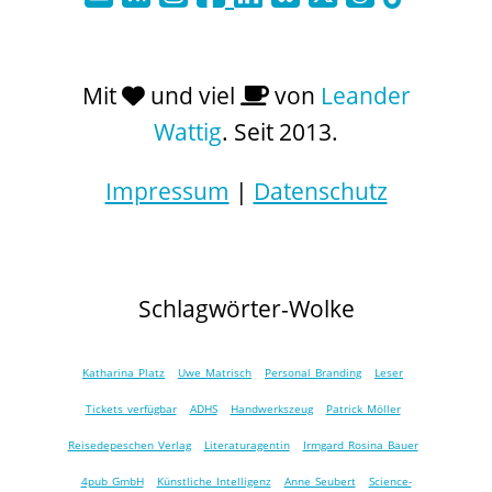
Mit
und viel
von
Leander
Wattig
. Seit 2013.
Impressum
|
Datenschutz
Schlagwörter-Wolke
Katharina Platz
Uwe Matrisch
Personal Branding
Leser
Tickets verfügbar
ADHS
Handwerkszeug
Patrick Möller
Reisedepeschen Verlag
Literaturagentin
Irmgard Rosina Bauer
4pub GmbH
Künstliche Intelligenz
Anne Seubert
Science-