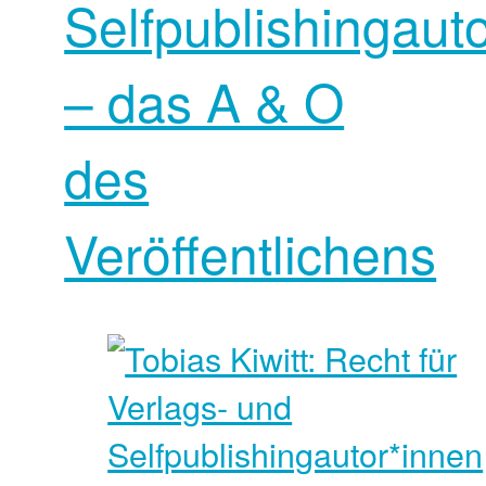
Selfpublishingaut
– das A & O
des
Veröffentlichens