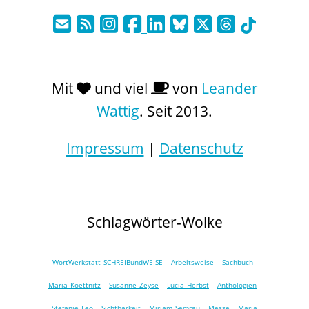
Mit
und viel
von
Leander
Wattig
. Seit 2013.
Impressum
|
Datenschutz
Schlagwörter-Wolke
WortWerkstatt SCHREIBundWEISE
Arbeitsweise
Sachbuch
Maria Koettnitz
Susanne Zeyse
Lucia Herbst
Anthologien
Stefanie Leo
Sichtbarkeit
Miriam Semrau
Messe
Maria