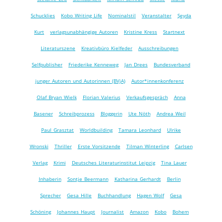
Schucklies
Kobo Writing Life
Nominalstil
Veranstalter
Şeyda
Kurt
verlagsunabhängige Autoren
Kristine Kress
Startnext
Literaturszene
Kreativbüro Kielfeder
Ausschreibungen
Selfpublisher
Friederike Kenneweg
Jan Drees
Bundesverband
junger Autoren und Autorinnen (BVjA)
Autor*innenkonferenz
Olaf Bryan Wielk
Florian Valerius
Verkaufsgespräch
Anna
Basener
Schreibprozess
Bloggerin
Ute Nöth
Andrea Weil
Paul Grasztat
Worldbuilding
Tamara Leonhard
Ulrike
Wronski
Thriller
Erste Vorsitzende
Tilman Winterling
Carlsen
Verlag
Krimi
Deutsches Literaturinstitut Leipzig
Tina Lauer
Inhaberin
Sontje Beermann
Katharina Gerhardt
Berlin
Sprecher
Gesa Hille
Buchhandlung
Hagen Wolf
Gesa
Schöning
Johannes Haupt
Journalist
Amazon
Kobo
Bohem