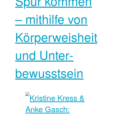
Spur kommen
– mithilfe von
Körper­weisheit
und Unter­
bewusst­sein