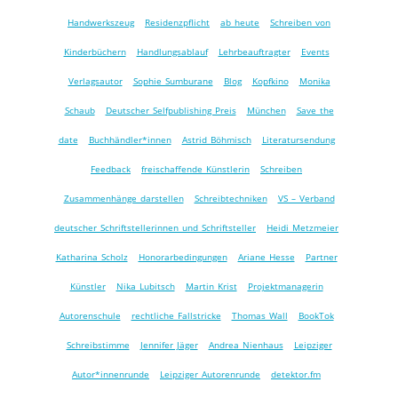
Handwerkszeug
Residenzpflicht
ab heute
Schreiben von
Kinderbüchern
Handlungsablauf
Lehrbeauftragter
Events
Verlagsautor
Sophie Sumburane
Blog
Kopfkino
Monika
Schaub
Deutscher Selfpublishing Preis
München
Save the
date
Buchhändler*innen
Astrid Böhmisch
Literatursendung
Feedback
freischaffende Künstlerin
Schreiben
Zusammenhänge darstellen
Schreibtechniken
VS – Verband
deutscher Schriftstellerinnen und Schriftsteller
Heidi Metzmeier
Katharina Scholz
Honorarbedingungen
Ariane Hesse
Partner
Künstler
Nika Lubitsch
Martin Krist
Projektmanagerin
Autorenschule
rechtliche Fallstricke
Thomas Wall
BookTok
Schreibstimme
Jennifer Jäger
Andrea Nienhaus
Leipziger
Autor*innen­runde
Leipziger Autorenrunde
detektor.fm