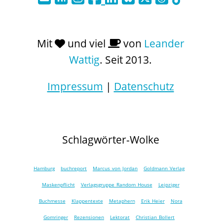
Mit
und viel
von
Leander
Wattig
. Seit 2013.
Impressum
|
Datenschutz
Schlagwörter-Wolke
Hamburg
buchreport
Marcus von Jordan
Goldmann Verlag
Maskenpflicht
Verlagsgruppe Random House
Leipziger
Buchmesse
Klappentexte
Metaphern
Erik Heier
Nora
Gomringer
Rezensionen
Lektorat
Christian Bollert