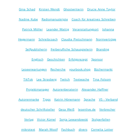
Gina Schad
Kirsten Wendt
Ghostwriterin
Drucie Anne Taylor
Nadine Kube
Radiomanuskripte
Coach für kreatives Schreiben
Patrick Möller
Leander Wattig
Veranstaltungsort
Johanna
Hegermann
Schreibcoach
Claudia Pietschmann
Normverträge
Selfpublisherin
freiberufliche Schauspielerin
Branding
Englisch
Geschichten
Erfolgsrezept
Sponsor
Leseerwartungen
Recherche
yourbook.shop
Büchermarkt
TikTok
Lee Strasberg
Twitch
Textwache
Tina Folsom
Projektmanager
Autorenberaterin
Alexander Haffner
Autorenmarke
Tipps
Katrin Hönemann
Sprache
VS - Verband
deutscher Schriftsteller
Gesa Weiß
lesenlive.de
Verbrecher
Verlag
Victor Kümel
Sonja Lewandowski
Stolperfallen
mikrotext
Marah Woolf
Fachbuch
divers
Cornelia Lotter