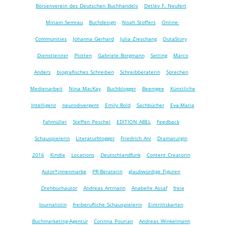
Börsenverein des Deutschen Buchhandels
Detlev F. Neufert
Miriam Semrau
Buchdesign
Noah Stoffers
Online-
Communities
Johanna Gerhard
Julia Zieschang
OutaStory
Dienstleister
Plotten
Gabriele Borgmann
Setting
Marco
Anders
biografisches Schreiben
Schreibberaterin
Sprechen
Medienarbeit
Nina MacKay
Buchblogger
Beemgee
Künstliche
Intelligenz
neurodivergent
Emily Bold
Sachbücher
Eva-Maria
Fahmüller
Steffen Peschel
EDITION ABEL
Feedback
Schauspielerin
Literaturblogger
Friedrich Ani
Dramaturgin
2016
Kindle
Locations
Deutschlandfunk
Content Creatorin
Autor*innenmarke
PR-Beraterin
glaubwürdige Figuren
Drehbuchautor
Andreas Artmann
Anabelle Assaf
freie
Journalistin
freiberufliche Schauspielerin
Eintrittskarten
Buchmarketing-Agentur
Corinna Pourian
Andreas Winkelmann