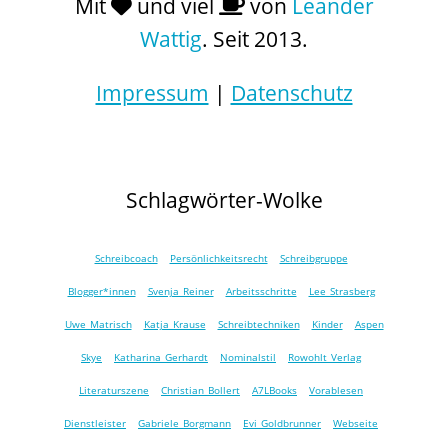
Mit
und viel
von
Leander
Wattig
. Seit 2013.
Impressum
|
Datenschutz
Schlagwörter-Wolke
Schreibcoach
Persönlichkeitsrecht
Schreibgruppe
Blogger*innen
Svenja Reiner
Arbeitsschritte
Lee Strasberg
Uwe Matrisch
Katja Krause
Schreibtechniken
Kinder
Aspen
Skye
Katharina Gerhardt
Nominalstil
Rowohlt Verlag
Literaturszene
Christian Bollert
A7LBooks
Vorablesen
Dienstleister
Gabriele Borgmann
Evi Goldbrunner
Webseite