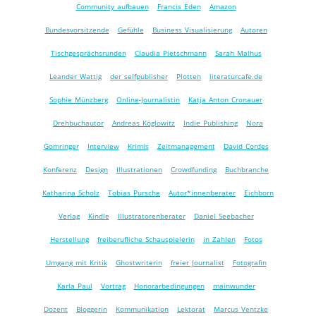
Community aufbauen
Francis Eden
Amazon
Bundesvorsitzende
Gefühle
Business Visualisierung
Autoren
Tischgesprächsrunden
Claudia Pietschmann
Sarah Malhus
Leander Wattig
der selfpublisher
Plotten
literaturcafe.de
Sophie Münzberg
Online-Journalistin
Katja Anton Cronauer
Drehbuchautor
Andreas Köglowitz
Indie Publishing
Nora
Gomringer
Interview
Krimis
Zeitmanagement
David Cordes
Konferenz
Design
Illustrationen
Crowdfunding
Buchbranche
Katharina Scholz
Tobias Pursche
Autor*innenberater
Eichborn
Verlag
Kindle
Illustratorenberater
Daniel Seebacher
Herstellung
freiberufliche Schauspielerin
in Zahlen
Fotos
Umgang mit Kritik
Ghostwriterin
freier Journalist
Fotografin
Karla Paul
Vortrag
Honorarbedingungen
mainwunder
Dozent
Bloggerin
Kommunikation
Lektorat
Marcus Ventzke