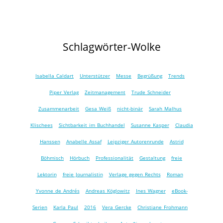
Schlagwörter-Wolke
Isabella Caldart
Unterstützer
Messe
Begrüßung
Trends
Piper Verlag
Zeitmanagement
Trude Schneider
Zusammenarbeit
Gesa Weiß
nicht-binär
Sarah Malhus
Klischees
Sichtbarkeit im Buchhandel
Susanne Kasper
Claudia
Hanssen
Anabelle Assaf
Leipziger Autorenrunde
Astrid
Böhmisch
Hörbuch
Professionalität
Gestaltung
freie
Lektorin
freie Journalistin
Verlage gegen Rechts
Roman
Yvonne de Andrés
Andreas Köglowitz
Ines Wagner
eBook-
Serien
Karla Paul
2016
Vera Gercke
Christiane Frohmann