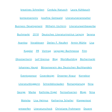
kreatives Schreiben
Cordula Natusch
Laura Kühbauch
kontextsensitiv
Josefine Gottwald
Literaturveranstalter
Business Development
Wilhelm Uschtrin
Literaturwettbewerbe
Buchmarkt
2018
Deutsches Literaturinstitut Leipzig
Serena
Avanlea
Vorablesen
Detlev F. Neufert
Armin Wühle
Lisa
Kuppler
PR
Vortrag
Leipziger Buchmesse
Film
Ghostwriterin
Leif Greinus
Blog
Worldbuilding
Büchermarkt
Johannes Haupt
Börsenverein des Deutschen Buchhandels
Eventsponsor
Coverdesign
Droemer Knaur
Korrektor
Literaturbloggerin
Schreibblockaden
Romanplanung
Nina
George
Marke
Kathinka Engel
Fernsehserien
Blogs
Nina
Maleika
Lisa Helmus
Katharina Schaller
Klappentext
entwerfen
Literaturschock
Christiane Frohmann
Dozent