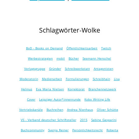
Schlagwörter-Wolke
BoD - Books on Demand
Öffentlichkeitsarbeit
Twitch
Werbestrategien
mobil
Bücher
Seemann Henschel
Verlagsgruppe
Gründer
Schreibwerkstatt
Antagonisten
Moderatorin
Medienarbeit
Formulierungen
Schreibhain
Lisa
Helmus
Eva Maria Nielsen
Korrektorat
Branchennetzwerk
Cover
Leipziger Autor*innen­runde
Kobo Writing Life
Vertriebskanäle
Buchreihen
Andrea Nienhaus
Oliver Schütte
VS - Verband deutscher Schriftsteller
2015
Sabine Gasparini
Buchcommunity
Svenja Reiner
Persönlichkeitsrecht
Roberta