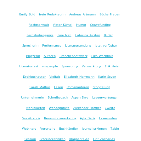
Emily Bold
freie Redakteurin
Andreas Artmann
BücherFrauen
Rechtsanwalt
Victor Kümel
Humor
Crowdfunding
Fernstudiengänge
Tine Nell
Caterina Kirsten
Bilder
Sprecherin
Performance
Literatursendung
jetzt verfügbar
Bloggerin
Autoren
Branchennetzwerk
Eiko Wachholz
Literaturtest
vm-people
Sponsoring
Vermarktung
Erik Heier
Drehbuchautor
Vielfalt
Elisabeth Herrmann
Karin Seven
Sarah Malhus
Lesen
Romanautoren
Storytelling
Unternehmerin
Schreibcoach
Aspen Skye
Leseerwartungen
Stehlblueten
Wendepunkte
Alexander Haffner
Zweite
Vorsitzende
Rezensionsmarketing
Ayla Dade
Leserunden
Webinare
Vorurteile
Buchhändler
Journalist*innen
Table
Session
Schreibtechniken
Klappentexte
Grit Zacharias