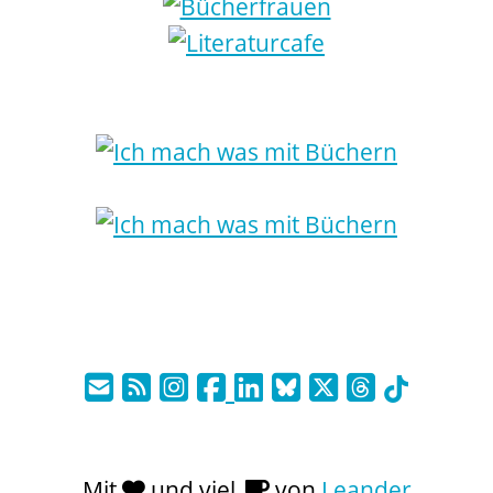
Mit
und viel
von
Leander