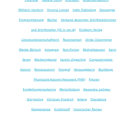
Wilhelm Uschtrin
Victoria Linnea
Indie Publishing
Stereotype
Programmleitung
Bücher
Verband deutscher Schriftstellerinnen
und Schriftsteller (VS in ver.di)
Eichborn Verlag
Literaturwissenschaftlerin
Rezensenten
Ulrike Ostermeyer
Wenke Bönisch
Instagram
Non-Fiction
Multiplikatoren
Karin
Seven
Marketingkanal
Jasmin Zipperling
Computerspiele-
Autorin
Romanautorin
Fotograf
Herausgeberin
Buchblogs
Phantastik-Autoren-Netzwerk (PAN)
Figuren
Empfehlungsmarketing
Weiterbildung
Alexandra Lethgau
Storytelling
Christian Friedrich
Anfang
Charaktere
Klappentexte
Erzählstoff
historischer Roman