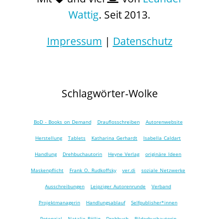
Wattig
. Seit 2013.
Impressum
|
Datenschutz
Schlagwörter-Wolke
BoD - Books on Demand
Drauflosschreiben
Autorenwebsite
Herstellung
Tablets
Katharina Gerhardt
Isabella Caldart
Handlung
Drehbuchautorin
Heyne Verlag
originäre Ideen
Maskenpflicht
Frank O. Rudkoffsky
ver.di
soziale Netzwerke
Ausschreibungen
Leipziger Autorenrunde
Verband
Projektmanagerin
Handlungsablauf
Selfpublisher*innen
Potenzial
Natalie Röllig
Drehbuch
Bilderbuchautorin