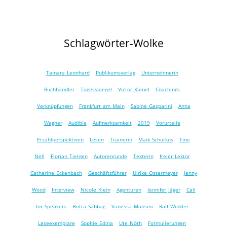
Schlagwörter-Wolke
Tamara Leonhard
Publikumsverlag
Unternehmerin
Buchhändler
Tagesspiegel
Victor Kümel
Coachings
Verknüpfungen
Frankfurt am Main
Sabine Gasparini
Anna
Wagner
Audible
Aufmerksamkeit
2019
Vorurteile
Erzählperspektiven
Lesen
Trainerin
Maik Schurkus
Tine
Nell
Florian Tietgen
Autorenrunde
Texterin
freier Lektor
Catherine Eckenbach
Geschäftsführer
Ulrike Ostermeyer
Jenny
Wood
Interview
Nicole Klein
Agenturen
Jennifer Jäger
Call
for Speakers
Britta Sabbag
Vanessa Mansini
Ralf Winkler
Leseexemplare
Sophie Edina
Ute Nöth
Formulierungen