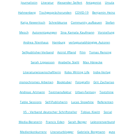
Journalistin
Literatur
Alexander Seifert
Antagonist
Ursula
Hahnenberg
Tischgesprächsrunden
COVID-19
Benjamin Heinz
Katja Keweritsch
Schreibkurse
Community aufbauen
Stefan
Mesch
Autorentagungen
Sina Kamala Kaufmann
Vorstellung
Andrea Nienhaus
Hamburg
verlagsunabhängige Autoren
Selfpublisher-Verband
Astrid Iffland
Film
Tomas Rensing
Sarah Lippasson
Anabelle Stehl
Max Hänecke
Literaturwissenschaftlerin
Kobo Writing Life
Indie-Verlag
monochromes Arbeiten
Booktuber
Fotografin
Grit Zacharias
Andreas Artmann
Textmanufaktur
Urban-Fantasy
Textshine
Table Sessions
Self-Publisherin
Lucas Snowhite
Referenten
VS - Verband deutscher Schriftsteller
Tobias Kiwitt
Social
Media-Beraterin
Francis Eden
Sarah Berger
Lektorenverbund
Medienkonkurrenz
Literaturblogger
Gabriele Borgmann
gute