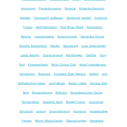
Honoraren
Figurenkonzepte
Romane
Kinderbuchautorin
Speaker
Community aufbauen
Stephanie Jaeckel
limitierte
Tickets
Self-Publisherin
Olaf Bryan Wielk
Nominalstil
Berater
Literaturagent
Autorenschule
Alexandra Kornat
Daniela Kollascheck
Handel
Gestaltung
Lena Falkenhagen
Lukas Adolphi
Characterwork
Buchblogger
Gefühle
Story
Grid
Empowerment
Write Choice Club
Autor*innenberater
Korrektorin
Routinen
Elisabeth Ruge Agentur
Anfang
vom
Selfpublishing leben
LovelyBooks
Bastei Lübbe
Daniela Kahl
Blog
Romanplanung
Referent
Reisedepeschen Verlag
Stolperfallen
Anabelle Stehl
Blogger*innen
nicht-binär
Vorurteile
Leipzig
Unternehmerin
Journalist
glaubwürdige
Figuren
Maren Martschenko
Übersetzungen
Handwerk