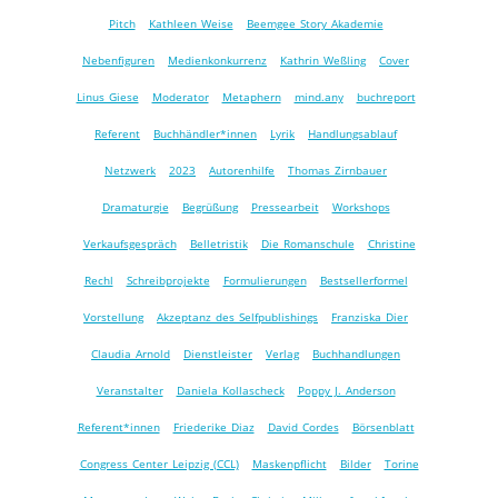
Pitch
Kathleen Weise
Beemgee Story Akademie
Nebenfiguren
Medienkonkurrenz
Kathrin Weßling
Cover
Linus Giese
Moderator
Metaphern
mind.any
buchreport
Referent
Buchhändler*innen
Lyrik
Handlungsablauf
Netzwerk
2023
Autorenhilfe
Thomas Zirnbauer
Dramaturgie
Begrüßung
Pressearbeit
Workshops
Verkaufsgespräch
Belletristik
Die Romanschule
Christine
Rechl
Schreibprojekte
Formulierungen
Bestsellerformel
Vorstellung
Akzeptanz des Selfpublishings
Franziska Dier
Claudia Arnold
Dienstleister
Verlag
Buchhandlungen
Veranstalter
Daniela Kollascheck
Poppy J. Anderson
Referent*innen
Friederike Diaz
David Cordes
Börsenblatt
Congress Center Leipzig (CCL)
Maskenpflicht
Bilder
Torine