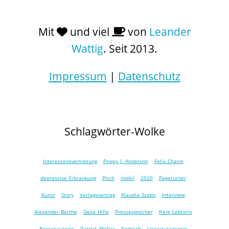
Mit
und viel
von
Leander
Wattig
. Seit 2013.
Impressum
|
Datenschutz
Schlagwörter-Wolke
Interessensvertretung
Poppy J. Anderson
Felix Charin
depressive Erkrankung
Pitch
mobil
2020
Pageturner
Kunst
Story
Verlagsvertrag
Klaudia Szabo
Interview
Alexander Barthe
Gesa Hille
Pressesprecher
freie Lektorin
Romanautorin
Patrick Möller
Englisch
Literaturagentin