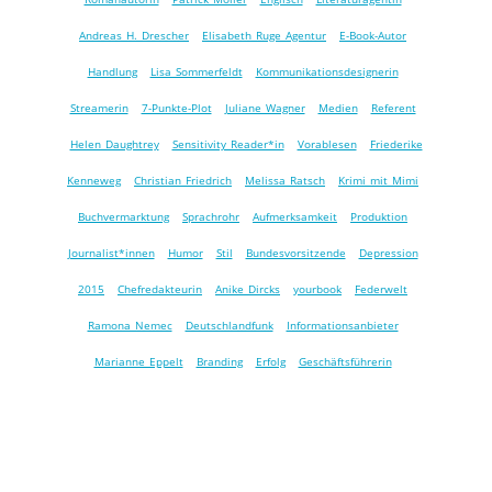
Andreas H. Drescher
Elisabeth Ruge Agentur
E-Book-Autor
Handlung
Lisa Sommerfeldt
Kommunikationsdesignerin
Streamerin
7-Punkte-Plot
Juliane Wagner
Medien
Referent
Helen Daughtrey
Sensitivity Reader*in
Vorablesen
Friederike
Kenneweg
Christian Friedrich
Melissa Ratsch
Krimi mit Mimi
Buchvermarktung
Sprachrohr
Aufmerksamkeit
Produktion
Journalist*innen
Humor
Stil
Bundesvorsitzende
Depression
2015
Chefredakteurin
Anike Dircks
yourbook
Federwelt
Ramona Nemec
Deutschlandfunk
Informationsanbieter
Marianne Eppelt
Branding
Erfolg
Geschäftsführerin