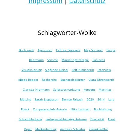
Impressum
|
Datenschutz
Schlagwörter-Wolke
Buchcoach
Agenturen
Call for Speakers
May Sommer
Sontje
Beermann
Stimme
Marketingstrategie
Business
Visualisierung
Sieglinde Geisel
Self-Publisherin
Interview
eBook Reader
Recherche
Buchpreisblogger
Clara Ehrenwerth
Clarissa Niermann
Selbstvermarktung
Konzept
Matthias
Matting
Sarah Lippasson
Denise Urbach
2020
2014
Lars
Poeck
Computerspiele-Autorin
Nika Lubitsch
Buchhaltung
Schreibblockade
verlagsunabhängige Autoren
Diversität
Ernst
Piper
Markenbildung
Andreas Schuster
7-Punkte-Plot