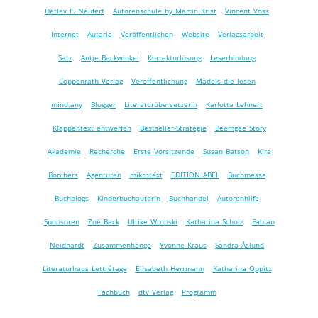
Detlev F. Neufert
Autorenschule by Martin Krist
Vincent Voss
Internet
Autaria
Veröffentlichen
Website
Verlagsarbeit
Satz
Antje Backwinkel
Korrekturlösung
Leserbindung
Coppenrath Verlag
Veröffentlichung
Mädels die lesen
mind.any
Blogger
Literaturübersetzerin
Karlotta Lehnert
Klappentext entwerfen
Bestseller-Strategie
Beemgee Story
Akademie
Recherche
Erste Vorsitzende
Susan Batson
Kira
Borchers
Agenturen
mikrotext
EDITION ABEL
Buchmesse
Buchblogs
Kinderbuchautorin
Buchhandel
Autorenhilfe
Sponsoren
Zoë Beck
Ulrike Wronski
Katharina Scholz
Fabian
Neidhardt
Zusammenhänge
Yvonne Kraus
Sandra Åslund
Literaturhaus Lettrétage
Elisabeth Herrmann
Katharina Oppitz
Fachbuch
dtv Verlag
Programm