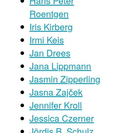
Hans Peter
Roentgen
Iris Kirberg
Irmi Keis
Jan Drees
Jana Lippmann
Jasmin Zipperling
Jasna Zajček
Jennifer Kroll
Jessica Czerner
Jördis B. Schulz