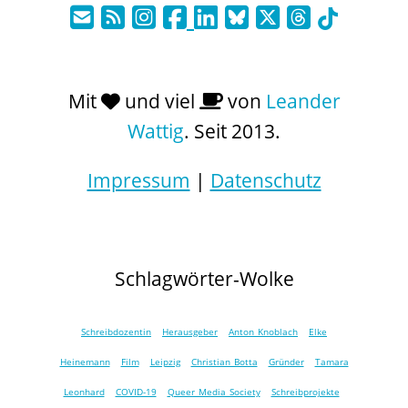
Mit
und viel
von
Leander
Wattig
. Seit 2013.
Impressum
|
Datenschutz
Schlagwörter-Wolke
Schreibdozentin
Herausgeber
Anton Knoblach
Elke
Heinemann
Film
Leipzig
Christian Botta
Gründer
Tamara
Leonhard
COVID-19
Queer Media Society
Schreibprojekte