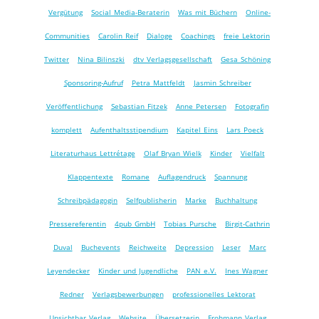
Vergütung
Social Media-Beraterin
Was mit Büchern
Online-
Communities
Carolin Reif
Dialoge
Coachings
freie Lektorin
Twitter
Nina Bilinszki
dtv Verlagsgesellschaft
Gesa Schöning
Sponsoring-Aufruf
Petra Mattfeldt
Jasmin Schreiber
Veröffentlichung
Sebastian Fitzek
Anne Petersen
Fotografin
komplett
Aufenthaltsstipendium
Kapitel Eins
Lars Poeck
Literaturhaus Lettrétage
Olaf Bryan Wielk
Kinder
Vielfalt
Klappentexte
Romane
Auflagendruck
Spannung
Schreibpädagogin
Selfpublisherin
Marke
Buchhaltung
Pressereferentin
4pub GmbH
Tobias Pursche
Birgit-Cathrin
Duval
Buchevents
Reichweite
Depression
Leser
Marc
Leyendecker
Kinder und Jugendliche
PAN e.V.
Ines Wagner
Redner
Verlagsbewerbungen
professionelles Lektorat
Unsichtbar Verlag
Website
Übersetzerin
Frohmann Verlag