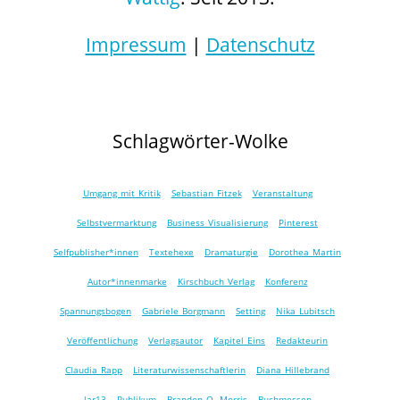
Impressum
|
Datenschutz
Schlagwörter-Wolke
Umgang mit Kritik
Sebastian Fitzek
Veranstaltung
Selbstvermarktung
Business Visualisierung
Pinterest
Selfpublisher*innen
Textehexe
Dramaturgie
Dorothea Martin
Autor*innenmarke
Kirschbuch Verlag
Konferenz
Spannungsbogen
Gabriele Borgmann
Setting
Nika Lubitsch
Veröffentlichung
Verlagsautor
Kapitel Eins
Redakteurin
Claudia Rapp
Literaturwissenschaftlerin
Diana Hillebrand
lar13
Publikum
Brandon Q. Morris
Buchmessen