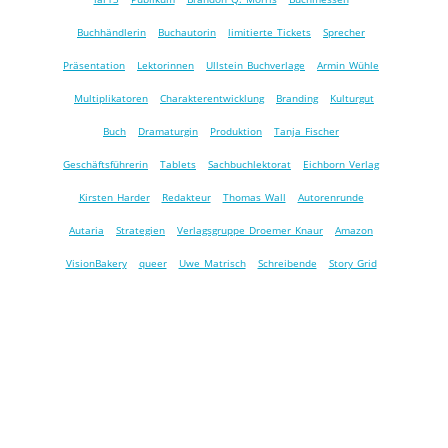
Buchhändlerin
Buchautorin
limitierte Tickets
Sprecher
Präsentation
Lektorinnen
Ullstein Buchverlage
Armin Wühle
Multiplikatoren
Charakterentwicklung
Branding
Kulturgut
Buch
Dramaturgin
Produktion
Tanja Fischer
Geschäftsführerin
Tablets
Sachbuchlektorat
Eichborn Verlag
Kirsten Harder
Redakteur
Thomas Wall
Autorenrunde
Autaria
Strategien
Verlagsgruppe Droemer Knaur
Amazon
VisionBakery
queer
Uwe Matrisch
Schreibende
Story Grid