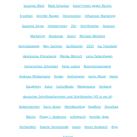
Susanne Wahl
Maik Schurkus
Autor*innen gegen Rechts
Erzählen
Jennifer Rouget
Veranstalter
Influencer Marketing
Susanne Zeyse
Inhaberinnen
2G+
Schriftsteller
Amazon-
Marketing
Neobooks
divers
Michael Meisheit
Vertriebswege
May Sommer
Sachbücher
2023
Isa Theobald
depressive Erkrankung
Wenke Bönisch
Lena Falkenhagen
literarisches Schreiben
freier Lektor
Branchennetzwerk
Andreas Winkelmann
Kinder
Anthologien
Jenny Wood
Helen
Daughtrey
Autor
CulturBooks
Webpräsenz
Verband
deutscher Schriftstellerinnen und Schriftsteller (VS in ver.di)
Selbermachen
Karin Seven
Worldbuilding
Kopfkino
Dorothea
Martin
Poppy J. Anderson
erfolgreich
Jennifer Jäger
Verhandeln
Zweite Vorsitzende
Lesen
Anton Knoblach
Anja
Schöpf