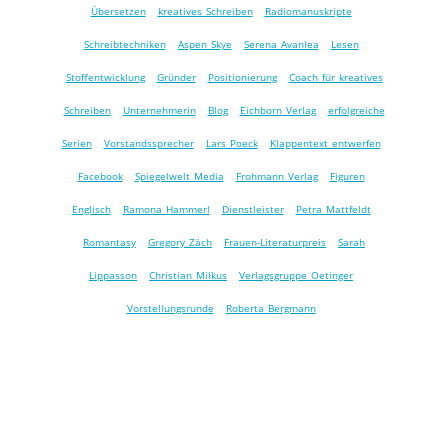
Übersetzen
kreatives Schreiben
Radiomanuskripte
Schreibtechniken
Aspen Skye
Serena Avanlea
Lesen
Stoffentwicklung
Gründer
Positionierung
Coach für kreatives
Schreiben
Unternehmerin
Blog
Eichborn Verlag
erfolgreiche
Serien
Vorstandssprecher
Lars Poeck
Klappentext entwerfen
Facebook
Spiegelwelt Media
Frohmann Verlag
Figuren
Englisch
Ramona Hammerl
Dienstleister
Petra Mattfeldt
Romantasy
Gregory Zäch
Frauen-Literaturpreis
Sarah
Lippasson
Christian Milkus
Verlagsgruppe Oetinger
Vorstellungsrunde
Roberta Bergmann