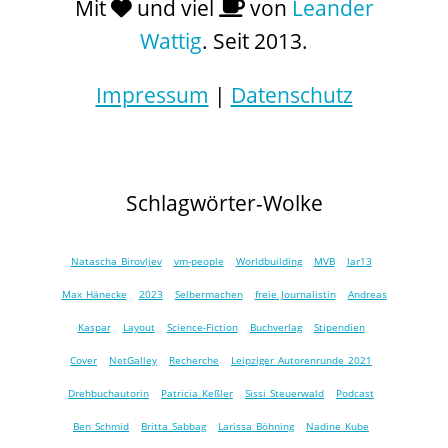
Mit
und viel
von
Leander
Wattig
. Seit 2013.
Impressum
|
Datenschutz
Schlagwörter-Wolke
Natascha Birovljev
vm-people
Worldbuilding
MVB
lar13
Max Hänecke
2023
Selbermachen
freie Journalistin
Andreas
Kaspar
Layout
Science-Fiction
Buchverlag
Stipendien
Cover
NetGalley
Recherche
Leipziger Autorenrunde 2021
Drehbuchautorin
Patricia Keßler
Sissi Steuerwald
Podcast
Ben Schmid
Britta Sabbag
Larissa Böhning
Nadine Kube