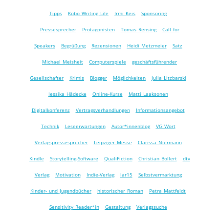
Tipps
Kobo Writing Life
Irmi Keis
Sponsoring
Pressesprecher
Protagonisten
Tomas Rensing
Call for
Speakers
Begrüßung
Rezensionen
Heidi Metzmeier
Satz
Michael Meisheit
Computerspiele
geschäftsführender
Gesellschafter
Krimis
Blogger
Möglichkeiten
Julia Litzbarski
Jessika Hädecke
Online-Kurse
Matti Laaksonen
Digitalkonferenz
Vertragsverhandlungen
Informationsangebot
Technik
Leseerwartungen
Autor*innenblog
VG Wort
Verlagspressesprecher
Leipziger Messe
Clarissa Niermann
Kindle
Storytelling-Software
QualiFiction
Christian Bollert
dtv
Verlag
Motivation
Indie-Verlag
lar15
Selbstvermarktung
Kinder- und Jugendbücher
historischer Roman
Petra Mattfeldt
Sensitivity Reader*in
Gestaltung
Verlagssuche