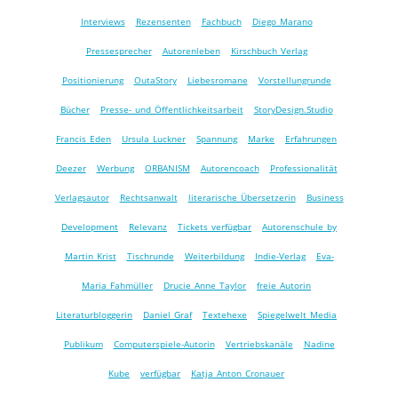
Interviews
Rezensenten
Fachbuch
Diego Marano
Pressesprecher
Autorenleben
Kirschbuch Verlag
Positionierung
OutaStory
Liebesromane
Vorstellungrunde
Bücher
Presse- und Öffentlichkeitsarbeit
StoryDesign.Studio
Francis Eden
Ursula Luckner
Spannung
Marke
Erfahrungen
Deezer
Werbung
ORBANISM
Autorencoach
Professionalität
Verlagsautor
Rechtsanwalt
literarische Übersetzerin
Business
Development
Relevanz
Tickets verfügbar
Autorenschule by
Martin Krist
Tischrunde
Weiterbildung
Indie-Verlag
Eva-
Maria Fahmüller
Drucie Anne Taylor
freie Autorin
Literaturbloggerin
Daniel Graf
Textehexe
Spiegelwelt Media
Publikum
Computerspiele-Autorin
Vertriebskanäle
Nadine
Kube
verfügbar
Katja Anton Cronauer