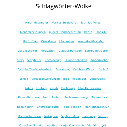
Schlagwörter-Wolke
Heidi Metzmeier
Markus Streichardt
Mathias Voigt
Neuerscheinungen
queere Repräsentation
Berlin
Frank O.
Rudkoffsky
Gestaltung
Übersetzer
geschäftsführender
Gesellschafter
Motivation
Claudia Hanssen
Lehrbeauftragter
Story
Storyteller
Coverdesign
Humortechniken
Kinderbücher
freischaffende Künstlerin
Streaming
Kathleen Weise
Jördis B.
Schulz
Verlagsbewerbungen
Blog
Redakteur
CulturBooks
Tabus
Fantasy
ver.di
Buchblogs
Elke Heinemann
Bestsellerautor
Beate Rygiert
Buchvermarktung
Börsenblatt
Redakteurin
Chefredakteurin
Table Session
Marketingagentur
Drehbuchautorin
Instagram
Sophie Edina
mind.any
Setting
Curly Sue Glander
Audible
Katja Keweritsch
Vielfalt
Lyrik