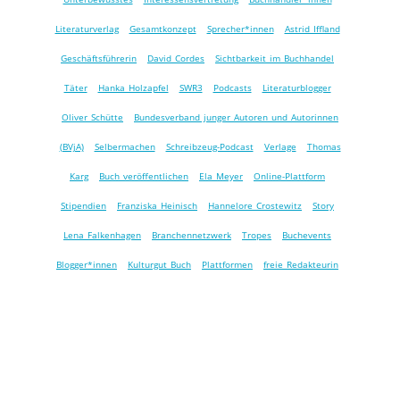
Literaturverlag
Gesamtkonzept
Sprecher*innen
Astrid Iffland
Geschäftsführerin
David Cordes
Sichtbarkeit im Buchhandel
Täter
Hanka Holzapfel
SWR3
Podcasts
Literaturblogger
Oliver Schütte
Bundesverband junger Autoren und Autorinnen
(BVjA)
Selbermachen
Schreibzeug-Podcast
Verlage
Thomas
Karg
Buch veröffentlichen
Ela Meyer
Online-Plattform
Stipendien
Franziska Heinisch
Hannelore Crostewitz
Story
Lena Falkenhagen
Branchennetzwerk
Tropes
Buchevents
Blogger*innen
Kulturgut Buch
Plattformen
freie Redakteurin