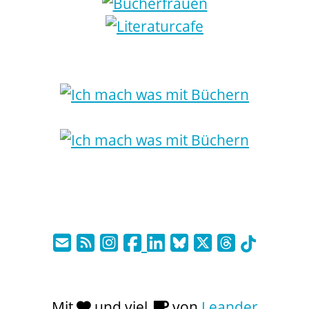
Mit
und viel
von
Leander