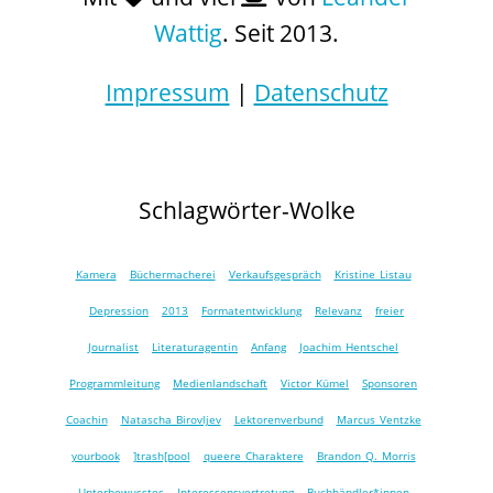
Wattig
. Seit 2013.
Impressum
|
Datenschutz
Schlagwörter-Wolke
Kamera
Büchermacherei
Verkaufsgespräch
Kristine Listau
Depression
2013
Formatentwicklung
Relevanz
freier
Journalist
Literaturagentin
Anfang
Joachim Hentschel
Programmleitung
Medienlandschaft
Victor Kümel
Sponsoren
Coachin
Natascha Birovljev
Lektorenverbund
Marcus Ventzke
yourbook
]trash[pool
queere Charaktere
Brandon Q. Morris
Unterbewusstes
Interessensvertretung
Buchhändler*innen