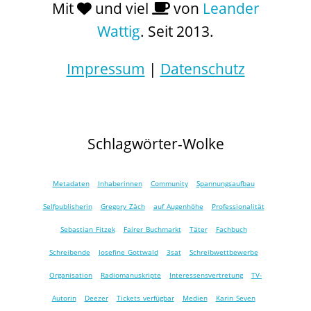
Mit
und viel
von
Leander
Wattig
. Seit 2013.
Impressum
|
Datenschutz
Schlagwörter-Wolke
Metadaten
Inhaberinnen
Community
Spannungsaufbau
Selfpublisherin
Gregory Zäch
auf Augenhöhe
Professionalität
Sebastian Fitzek
Fairer Buchmarkt
Täter
Fachbuch
Schreibende
Josefine Gottwald
3sat
Schreibwettbewerbe
Organisation
Radiomanuskripte
Interessensvertretung
TV-
Autorin
Deezer
Tickets verfügbar
Medien
Karin Seven